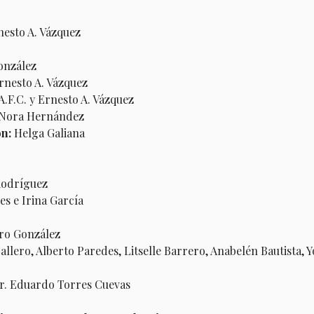
nesto A. Vázquez
onzález
rnesto A. Vázquez
A.F.C. y Ernesto A. Vázquez
Nora Hernández
ón:
Helga Galiana
Rodríguez
s e Irina García
ro González
llero, Alberto Paredes, Litselle Barrero, Anabelén Bautista, Y
Dr. Eduardo Torres Cuevas