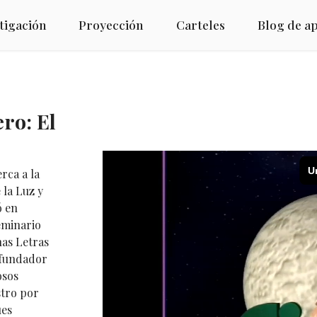
tigación
Proyección
Carteles
Blog de a
ero: El
rca a la
 la Luz y
ó en
eminario
nas Letras
 fundador
osos
stro por
ues