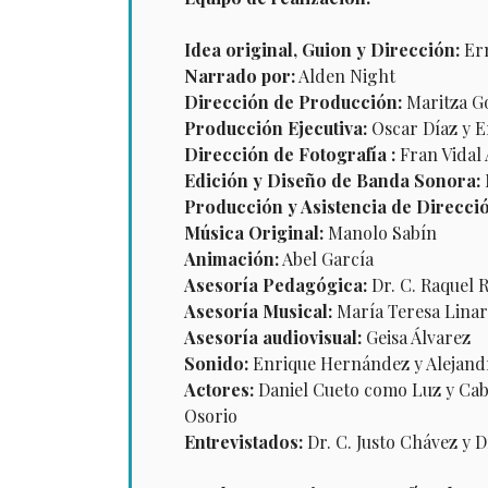
Idea original, Guion y Dirección:
Er
Narrado por:
Alden Night
Dirección de Producción:
Maritza G
Producción Ejecutiva:
Oscar Díaz y E
Dirección de Fotografía :
Fran Vidal 
Edición y Diseño de Banda Sonora:
Producción y Asistencia de Direcci
Música Original:
Manolo Sabín
Animación:
Abel García
Asesoría Pedagógica:
Dr. C. Raquel 
Asesoría Musical:
María Teresa Linare
Asesoría audiovisual:
Geisa Álvarez
Sonido:
Enrique Hernández y Alejand
Actores:
Daniel Cueto como Luz y Caba
Osorio
Entrevistados:
Dr. C. Justo Chávez y 