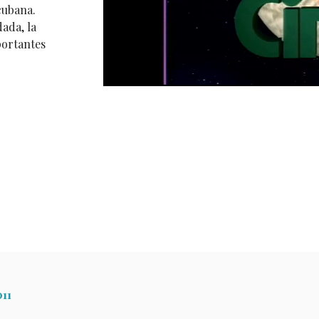
cubana.
dada, la
portantes
11